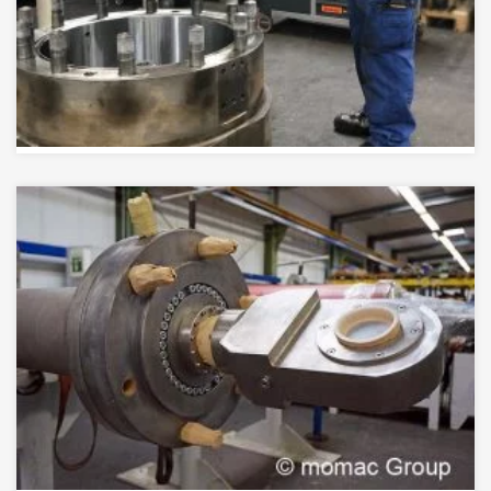
Hydraulikzylinder abdichten
Ursache für Undichtigkeiten an Hydraulikzylindern
sind häufig verschlissene oder beschädigte
Dichtungen oder Dichtungsflächen.
>>> MEHR