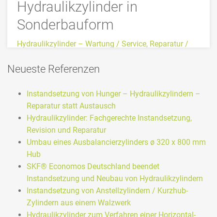
Hydraulikzylinder in
Sonderbauform
Hydraulikzylinder – Wartung / Service, Reparatur /
Instandsetzung, Modifikation von Hydraulikzylindern,
Neueste Referenzen
neue Hydraulikzylinder in Sonderbauform
Vollservicedienstleister für Hydraulikzylinder
Instandsetzung, Um- und Neubau von
Instandsetzung von Hunger – Hydraulikzylindern –
Hydraulikzylindern - alle Hersteller und Bauarten Alle
Reparatur statt Austausch
Leistungen rund um Ihre Hydraulikzylinder aus einer
Hydraulikzylinder: Fachgerechte Instandsetzung,
Hand! Wir haben und uns auf die
Revision und Reparatur
herstellerübergreifende Instandsetzung / Reparatur,
Umbau eines Ausbalancierzylinders ø 320 x 800 mm
die Optimierung von Hydraulikzylindern
Hub
durch Umbau bzw. Modifikationen, sowie den
SKF® Economos Deutschland beendet
Neubau von [...]
Instandsetzung und Neubau von Hydraulikzylindern
Instandsetzung von Anstellzylindern / Kurzhub-
Zylindern aus einem Walzwerk
Hydraulikzylinder zum Verfahren einer Horizontal-