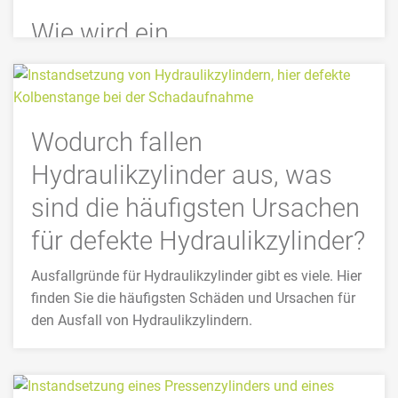
Wie wird ein
Hydraulikzylinder repariert,
Ablauf einer
Zylinderinstandsetzung?
Wodurch fallen
Die Reparatur eines defekten Hydraulikzylinders ist
Hydraulikzylinder aus, was
insbesondere bei größeren Hydraulikzylindern die
sind die häufigsten Ursachen
preiswertere Alternative zum Neukauf eines neuen
Zylinders.
für defekte Hydraulikzylinder?
>>> MEHR
Ausfallgründe für Hydraulikzylinder gibt es viele. Hier
finden Sie die häufigsten Schäden und Ursachen für
den Ausfall von Hydraulikzylindern.
>> MEHR