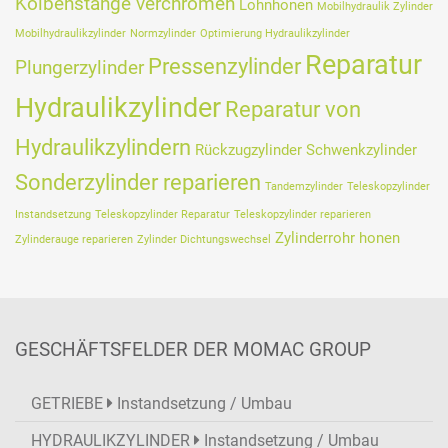
Kolbenstange verchromen
Lohnhonen
Mobilhydraulik Zylinder
Mobilhydraulikzylinder
Normzylinder
Optimierung Hydraulikzylinder
Reparatur
Pressenzylinder
Plungerzylinder
Hydraulikzylinder
Reparatur von
Hydraulikzylindern
Rückzugzylinder
Schwenkzylinder
Sonderzylinder reparieren
Tandemzylinder
Teleskopzylinder
Instandsetzung
Teleskopzylinder Reparatur
Teleskopzylinder reparieren
Zylinderrohr honen
Zylinderauge reparieren
Zylinder Dichtungswechsel
GESCHÄFTSFELDER DER MOMAC GROUP
GETRIEBE
Instandsetzung / Umbau
HYDRAULIKZYLINDER
Instandsetzung / Umbau