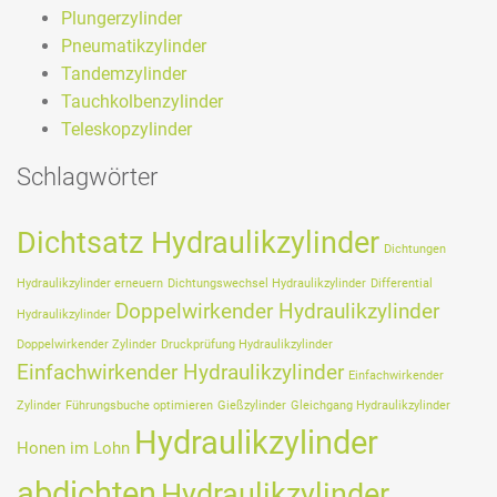
Plungerzylinder
Pneumatikzylinder
Tandemzylinder
Tauchkolbenzylinder
Teleskopzylinder
Schlagwörter
Dichtsatz Hydraulikzylinder
Dichtungen
Hydraulikzylinder erneuern
Dichtungswechsel Hydraulikzylinder
Differential
Doppelwirkender Hydraulikzylinder
Hydraulikzylinder
Doppelwirkender Zylinder
Druckprüfung Hydraulikzylinder
Einfachwirkender Hydraulikzylinder
Einfachwirkender
Zylinder
Führungsbuche optimieren
Gießzylinder
Gleichgang Hydraulikzylinder
Hydraulikzylinder
Honen im Lohn
abdichten
Hydraulikzylinder