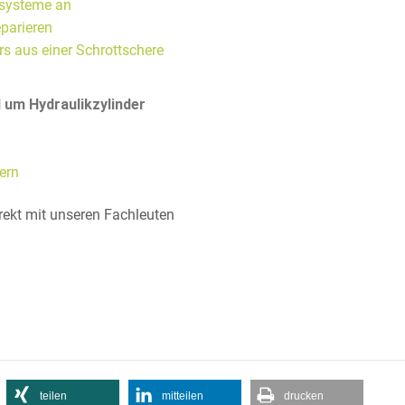
systeme an
parieren
s aus einer Schrottschere
 um Hydraulikzylinder
ern
rekt mit unseren Fachleuten
teilen
mitteilen
drucken