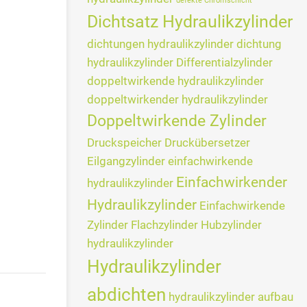
defekte Chromschicht
Dichtsatz Hydraulikzylinder
dichtungen hydraulikzylinder
dichtung
hydraulikzylinder
Differentialzylinder
doppeltwirkende hydraulikzylinder
doppeltwirkender hydraulikzylinder
Doppeltwirkende Zylinder
Druckspeicher
Druckübersetzer
Eilgangzylinder
einfachwirkende
Einfachwirkender
hydraulikzylinder
Hydraulikzylinder
Einfachwirkende
Zylinder
Flachzylinder
Hubzylinder
hydraulikzylinder
Hydraulikzylinder
abdichten
hydraulikzylinder aufbau