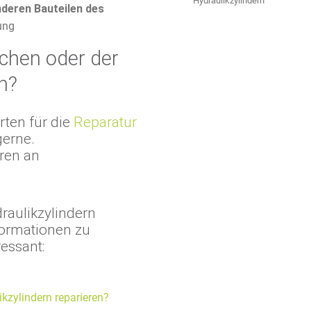
Hydraulikzylindern
deren Bauteilen des
ung
achen oder der
n?
ten für die
Reparatur
gerne.
ren an
raulikzylindern
formationen zu
essant:
zylindern reparieren?