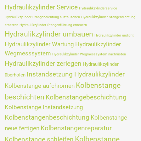
Hydraulikzylinder Service
Hydraulikzylinderservice
Hydraulikzylinder Stangendichtung austauschen
Hydraulikzylinder Stangendichtung
ersetzen
Hydraulikzylinder Stangenführung erneuern
Hydraulikzylinder umbauen
Hydraulikzylinder undicht
Hydraulikzylinder Wartung
Hydraulikzylinder
Wegmesssystem
Hydraulikzylinder Wegmesssystem nachrüsten
Hydraulikzylinder zerlegen
Hydraulikzylinder
Instandsetzung Hydraulikzylinder
überholen
Kolbenstange
Kolbenstange aufchromen
beschichten
Kolbenstangebeschichtung
Kolbenstange Instandsetzung
Kolbenstangenbeschichtung
Kolbenstange
Kolbenstangenreparatur
neue fertigen
Kolbenstange
Kolbenstange schleifen