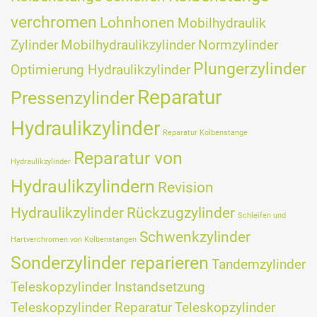
verchromen
Lohnhonen
Mobilhydraulik
Zylinder
Mobilhydraulikzylinder
Normzylinder
Plungerzylinder
Optimierung Hydraulikzylinder
Reparatur
Pressenzylinder
Hydraulikzylinder
Reparatur Kolbenstange
Reparatur von
Hydraulikzylinder
Hydraulikzylindern
Revision
Hydraulikzylinder
Rückzugzylinder
Schleifen und
Schwenkzylinder
Hartverchromen von Kolbenstangen
Sonderzylinder reparieren
Tandemzylinder
Teleskopzylinder Instandsetzung
Teleskopzylinder Reparatur
Teleskopzylinder